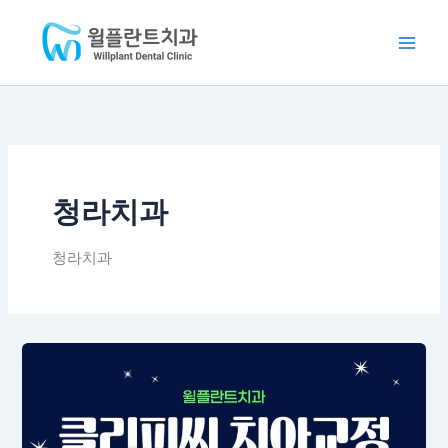
콘
Main
텐
Men
츠
로
건
너
뛰
기
청라치과
청라치과