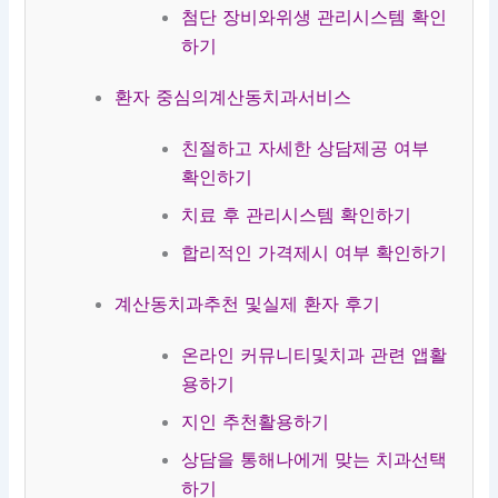
치
평
첨단 장비와위생 관리시스템 확인
과
치
하기
과
환자 중심의계산동치과서비스
친절하고 자세한 상담제공 여부
확인하기
치료 후 관리시스템 확인하기
합리적인 가격제시 여부 확인하기
계산동치과추천 및실제 환자 후기
온라인 커뮤니티및치과 관련 앱활
용하기
지인 추천활용하기
상담을 통해나에게 맞는 치과선택
하기