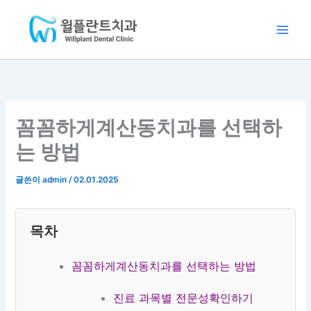
:
:
:
:
:
콘
Main
클
부
분
포
클
텐
리
평
과
인
리
Men
츠
피
임
별
트
피
로
씨
플
의
임
씨
건
교
란
료
플
교
너
정
트
진
란
정
뛰
3
|
4
트
3
꼼꼼하게계산동치과를 선택하
5
오
인
2
5
기
0
스
협
9
0
는 방법
만
템
진
만
만
원
임
|
원
원
(
플
계
~
(
글쓴이
admin
/
02.01.2025
분
란
산
|
추
납
트
동
인
가
가
3
치
천
비
목차
능
9
과
치
용
)
만
과
X
꼼꼼하게계산동치과를 선택하는 방법
|
원
)
청
~
|
진료 과목별 전문성확인하기
라
부