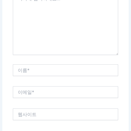
에
입
력
하
세
요...
이
름
*
이
메
일
*
웹
사
이
트