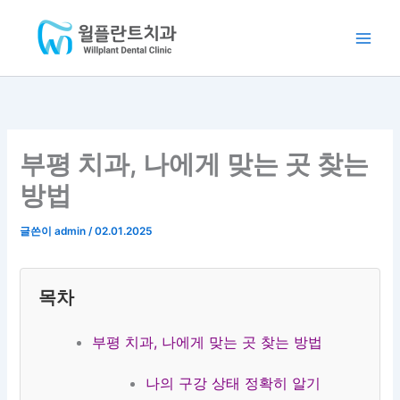
:
:
:
:
:
콘
Main
클
부
분
포
클
텐
리
평
과
인
리
Men
츠
피
임
별
트
피
로
씨
플
의
임
씨
건
교
란
료
플
교
너
정
트
진
란
정
뛰
3
|
4
트
3
부평 치과, 나에게 맞는 곳 찾는
5
오
인
2
5
기
0
스
협
9
0
방법
만
템
진
만
만
원
임
|
원
원
(
플
계
~
(
글쓴이
admin
/
02.01.2025
분
란
산
|
추
납
트
동
인
가
가
3
치
천
비
목차
능
9
과
치
용
)
만
과
X
부평 치과, 나에게 맞는 곳 찾는 방법
|
원
)
청
~
|
나의 구강 상태 정확히 알기
라
부