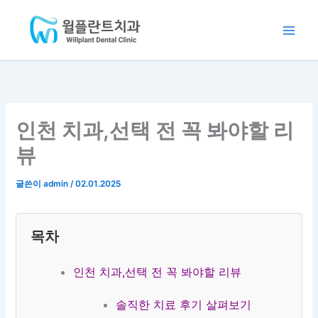
:
:
:
:
:
콘
Main
클
부
분
포
클
텐
리
평
과
인
리
Men
츠
피
임
별
트
피
로
씨
플
의
임
씨
건
교
란
료
플
교
너
정
트
진
란
정
뛰
3
|
4
트
3
인천 치과,선택 전 꼭 봐야할 리
5
오
인
2
5
기
0
스
협
9
0
뷰
만
템
진
만
만
원
임
|
원
원
(
플
계
~
(
글쓴이
admin
/
02.01.2025
분
란
산
|
추
납
트
동
인
가
가
3
치
천
비
목차
능
9
과
치
용
)
만
과
X
인천 치과,선택 전 꼭 봐야할 리뷰
|
원
)
청
~
|
솔직한 치료 후기 살펴보기
라
부