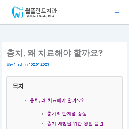
:
:
:
:
:
콘
Main
클
부
분
포
클
텐
리
평
과
인
리
Men
츠
피
임
별
트
피
로
씨
플
의
임
씨
건
교
란
료
플
교
너
정
트
진
란
정
뛰
3
|
4
트
3
충치, 왜 치료해야 할까요?
5
오
인
2
5
기
0
스
협
9
0
만
템
진
만
만
글쓴이
admin
/
02.01.2025
원
임
|
원
원
(
플
계
~
(
분
란
산
|
추
목차
납
트
동
인
가
가
3
치
천
비
능
9
과
치
용
충치, 왜 치료해야 할까요?
)
만
과
X
|
원
)
충치의 단계별 증상
청
~
|
충치 예방을 위한 생활 습관
라
부